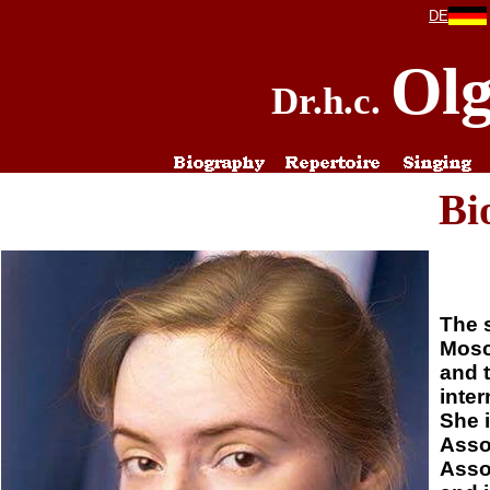
DE
Olg
Dr.h.c.
Bi